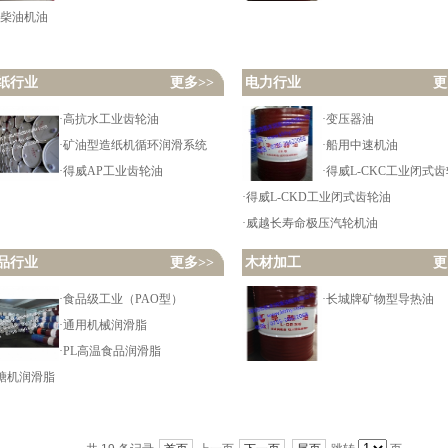
D柴油机油
纸行业
更多>>
电力行业
更
·高抗水工业齿轮油
·变压器油
·矿油型造纸机循环润滑系统
·船用中速机油
·得威AP工业齿轮油
·得威L-CKC工业闭式
·得威L-CKD工业闭式齿轮油
·威越长寿命极压汽轮机油
品行业
更多>>
木材加工
更
·食品级工业（PAO型）
·长城牌矿物型导热油
·通用机械润滑脂
·PL高温食品润滑脂
榨糖机润滑脂