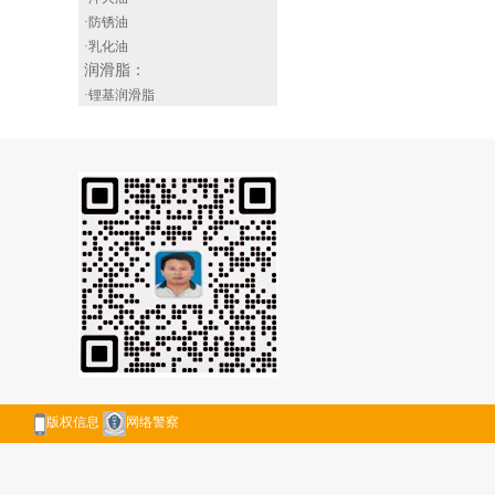
·防锈油
·乳化油
润滑脂
：
·锂基润滑脂
·轴承润滑脂
·特种润滑脂
·汽车润滑脂
富力多润滑油
：
昆仑润威润滑油
：
版权信息
网络警察