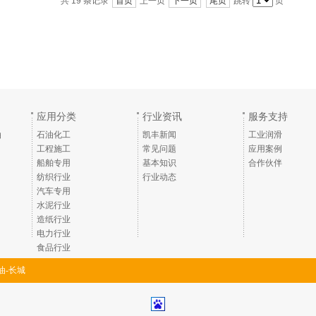
共 19 条记录
首页
上一页
下一页
尾页
跳转
页
应用分类
行业资讯
服务支持
油
石油化工
凯丰新闻
工业润滑
工程施工
常见问题
应用案例
船舶专用
基本知识
合作伙伴
纺织行业
行业动态
汽车专用
水泥行业
造纸行业
电力行业
食品行业
油-长城