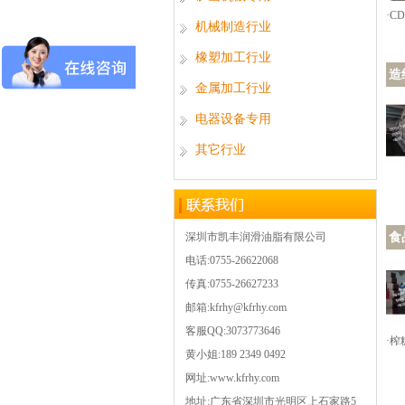
·C
机械制造行业
橡塑加工行业
造
金属加工行业
电器设备专用
其它行业
深圳市凯丰润滑油脂有限公司
食
电话:0755-26622068
传真:0755-26627233
邮箱:kfrhy@kfrhy.com
客服QQ:3073773646
·
黄小姐:189 2349 0492
网址:www.kfrhy.com
地址:广东省深圳市光明区上石家路5