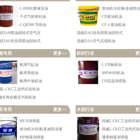
·L-HM抗磨液压油
·发动机冷却液(多效防
·干式气柜密封油
·CD柴油机油
·L-QB300 导热油
·CF-4 柴油机油
迅能DAH喷油回转式空气压
·迅能DAG轻负荷喷油回转式
迅能DAG轻负荷喷油回转式
·迅能DAA空气压缩机油
舶专用
更多>>
纺织行业
更
·船用气缸油
·L-FD轴承油
·船用系统油
·4905针织机油
·船用中速机油
·CH高温润滑脂
威L-CKC工业闭式齿轮油
威越长寿命极压汽轮机油
车专用
更多>>
水泥行业
更
·HP-R润滑脂
·得威L-CKC工业闭式
·发动机冷却液(多效防冻液
·得威L-CKD工业闭式
·MP锂基润滑脂
·通用锂基润滑脂