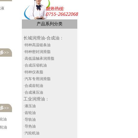
冻液
产品系列分类
长城润滑油-合成油
：
·特种高温链条油
·特种密封润滑脂
多>>
·高低温轴承润滑脂
·合成压缩机油
·特种仪表脂
·汽车专用润滑脂
·合成齿轮油
·合成液压油
工业润滑油
：
·液压油
多>>
·齿轮油
齿轮油
·导轨油
·导热油
齿轮油
·汽轮机油