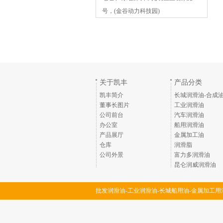
号，(金谷动力科技园)
关于凯丰
产品分类
凯丰简介
长城润滑油-合成
董事长图片
工业润滑油
公司前台
汽车润滑油
办公室
船用润滑油
产品展厅
金属加工油
仓库
润滑脂
公司外景
富力多润滑油
昆仑润威润滑油
批发润滑油-工业润滑油-长城船用油-金属加工用
润滑脂-深圳市凯丰润滑油脂有限公司