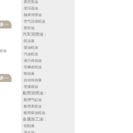
·真空泵油
·变压器油
·轴承润滑油
·空气压缩机油
多>>
·密封油
汽车润滑油
：
·防冻液
·柴油机油
齿轮油
·汽油机油
·液力传动油
·车辆齿轮油
·制动液
多>>
·自动传动液
·变速箱油
船用润滑油
：
·船用气缸油
·船用系统油
·船用柴油机油
金属加工油
：
·切削液
·淬火油