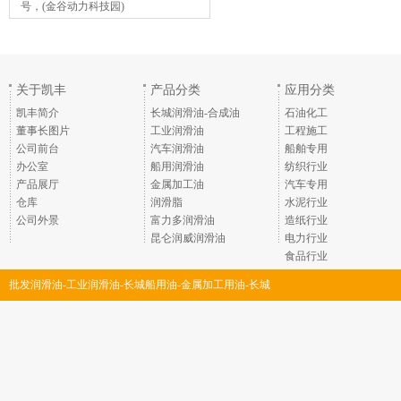
号，(金谷动力科技园)
关于凯丰
产品分类
应用分类
凯丰简介
长城润滑油-合成油
石油化工
董事长图片
工业润滑油
工程施工
公司前台
汽车润滑油
船舶专用
办公室
船用润滑油
纺织行业
产品展厅
金属加工油
汽车专用
仓库
润滑脂
水泥行业
公司外景
富力多润滑油
造纸行业
昆仑润威润滑油
电力行业
食品行业
批发润滑油-工业润滑油-长城船用油-金属加工用油-长城
润滑脂-深圳市凯丰润滑油脂有限公司