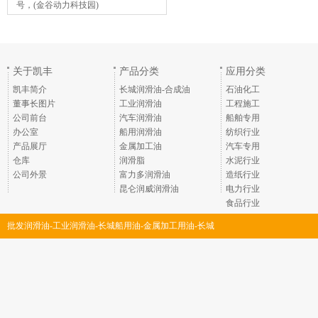
号，(金谷动力科技园)
关于凯丰
产品分类
应用分类
凯丰简介
长城润滑油-合成油
石油化工
董事长图片
工业润滑油
工程施工
公司前台
汽车润滑油
船舶专用
办公室
船用润滑油
纺织行业
产品展厅
金属加工油
汽车专用
仓库
润滑脂
水泥行业
公司外景
富力多润滑油
造纸行业
昆仑润威润滑油
电力行业
食品行业
批发润滑油-工业润滑油-长城船用油-金属加工用油-长城
润滑脂-深圳市凯丰润滑油脂有限公司