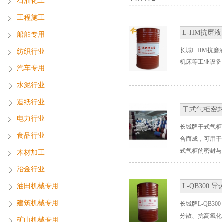
石油化工
工程施工
L-HM抗磨
船舶专用
长城L-HM抗磨
纺织行业
机床等工业设备
汽车专用
水泥行业
造纸行业
干式气柜密
电力行业
长城牌干式气柜
食品行业
合而成，可用于
式气柜的密封与
木材加工
冶金行业
油田机械专用
L-QB300 
建筑机械专用
长城牌L-QB3
分散、抗高氧化
矿山机械专用