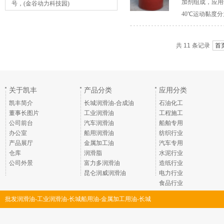
加剂组成，应用
号，(金谷动力科技园)
40℃运动黏度分为3
共 11 条记录
首
关于凯丰
产品分类
应用分类
凯丰简介
长城润滑油-合成油
石油化工
董事长图片
工业润滑油
工程施工
公司前台
汽车润滑油
船舶专用
办公室
船用润滑油
纺织行业
产品展厅
金属加工油
汽车专用
仓库
润滑脂
水泥行业
公司外景
富力多润滑油
造纸行业
昆仑润威润滑油
电力行业
食品行业
批发润滑油-工业润滑油-长城船用油-金属加工用油-长城
润滑脂-深圳市凯丰润滑油脂有限公司