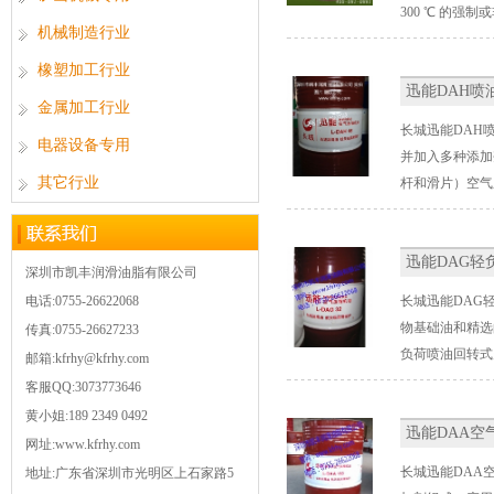
300 ℃ 的强
机械制造行业
橡塑加工行业
迅能DAH喷
金属加工行业
长城迅能DAH
电器设备专用
并加入多种添加
其它行业
杆和滑片）空气
迅能DAG
深圳市凯丰润滑油脂有限公司
电话:0755-26622068
长城迅能DAG
物基础油和精选
传真:0755-26627233
负荷喷油回转式
邮箱:kfrhy@kfrhy.com
客服QQ:3073773646
黄小姐:189 2349 0492
迅能DAA空
网址:www.kfrhy.com
长城迅能DAA
地址:广东省深圳市光明区上石家路5