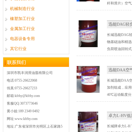
杆和滑片）空气
机械制造行业
橡塑加工行业
迅能DAG
金属加工行业
长城迅能DAG
电器设备专用
物基础油和精选
其它行业
负荷喷油回转式
迅能DAA空
深圳市凯丰润滑油脂有限公司
电话:0755-26622068
长城迅能DAA
加剂组成，应用
传真:0755-26627233
40℃运动黏度分为3
邮箱:kfrhy@kfrhy.com
客服QQ:3073773646
黄小姐:189 2349 0492
卓力L-HV
网址:www.kfrhy.com
长城牌卓力L-
地址:广东省深圳市光明区上石家路5