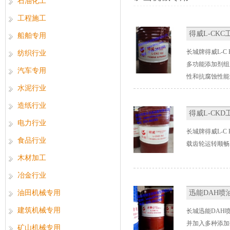
石油化工
工程施工
得威L-CK
船舶专用
长城牌得威L-
纺织行业
多功能添加剂组
汽车专用
性和抗腐蚀性能
水泥行业
造纸行业
得威L-CK
电力行业
长城牌得威L-
食品行业
载齿轮运转顺畅
木材加工
冶金行业
油田机械专用
迅能DAH喷
建筑机械专用
长城迅能DAH
并加入多种添加
矿山机械专用