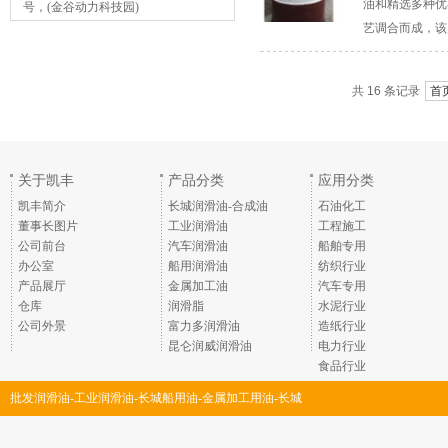
油和精选多种优
号，(金谷动力科技园)
艺调合而成，该
共 16 条记录
首
关于凯丰
产品分类
应用分类
凯丰简介
长城润滑油-合成油
石油化工
董事长图片
工业润滑油
工程施工
公司前台
汽车润滑油
船舶专用
办公室
船用润滑油
纺织行业
产品展厅
金属加工油
汽车专用
仓库
润滑脂
水泥行业
公司外景
富力多润滑油
造纸行业
昆仑润威润滑油
电力行业
食品行业
批发润滑油-工业润滑油-长城船用油-金属加工用油-长城
润滑脂-深圳市凯丰润滑油脂有限公司