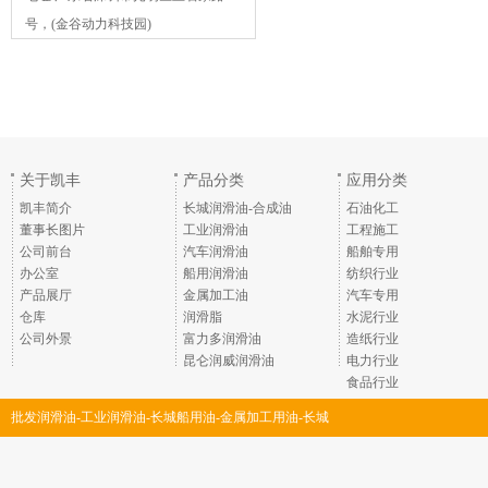
号，(金谷动力科技园)
关于凯丰
产品分类
应用分类
凯丰简介
长城润滑油-合成油
石油化工
董事长图片
工业润滑油
工程施工
公司前台
汽车润滑油
船舶专用
办公室
船用润滑油
纺织行业
产品展厅
金属加工油
汽车专用
仓库
润滑脂
水泥行业
公司外景
富力多润滑油
造纸行业
昆仑润威润滑油
电力行业
食品行业
批发润滑油-工业润滑油-长城船用油-金属加工用油-长城
润滑脂-深圳市凯丰润滑油脂有限公司