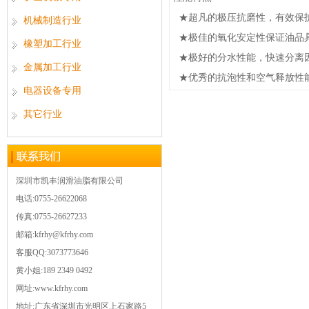
★超凡的极压抗磨性，有效保
机械制造行业
★极佳的氧化安定性保证油品
橡塑加工行业
★极好的分水性能，快速分离
金属加工行业
★优秀的抗泡性和空气释放性
电器设备专用
其它行业
深圳市凯丰润滑油脂有限公司
电话:0755-26622068
传真:0755-26627233
邮箱:kfrhy@kfrhy.com
客服QQ:3073773646
黄小姐:189 2349 0492
网址:www.kfrhy.com
地址:广东省深圳市光明区上石家路5