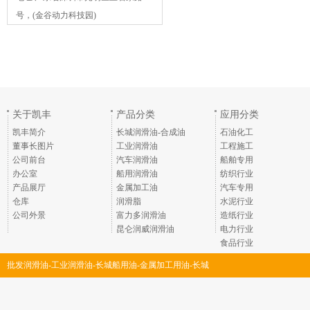
号，(金谷动力科技园)
关于凯丰
产品分类
应用分类
凯丰简介
长城润滑油-合成油
石油化工
董事长图片
工业润滑油
工程施工
公司前台
汽车润滑油
船舶专用
办公室
船用润滑油
纺织行业
产品展厅
金属加工油
汽车专用
仓库
润滑脂
水泥行业
公司外景
富力多润滑油
造纸行业
昆仑润威润滑油
电力行业
食品行业
批发润滑油-工业润滑油-长城船用油-金属加工用油-长城
润滑脂-深圳市凯丰润滑油脂有限公司