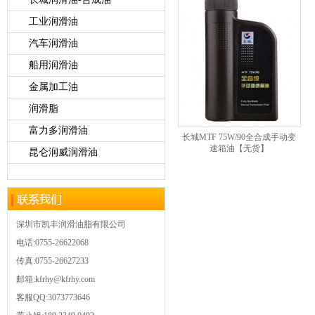
工业润滑油
汽车润滑油
船用润滑油
金属加工油
润滑脂
富力多润滑油
长城MTF 75W/90全合成手动变
速箱油【无货】
昆仑润威润滑油
深圳市凯丰润滑油脂有限公司
电话:0755-26622068
传真:0755-26627233
邮箱:kfrhy@kfrhy.com
客服QQ:3073773646