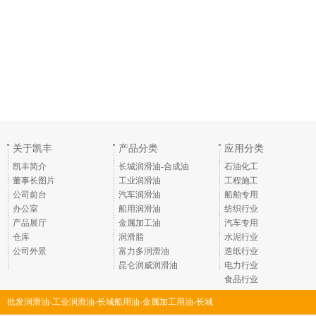
关于凯丰
产品分类
应用分类
凯丰简介
长城润滑油-合成油
石油化工
董事长图片
工业润滑油
工程施工
公司前台
汽车润滑油
船舶专用
办公室
船用润滑油
纺织行业
产品展厅
金属加工油
汽车专用
仓库
润滑脂
水泥行业
公司外景
富力多润滑油
造纸行业
昆仑润威润滑油
电力行业
食品行业
批发润滑油-工业润滑油-长城船用油-金属加工用油-长城