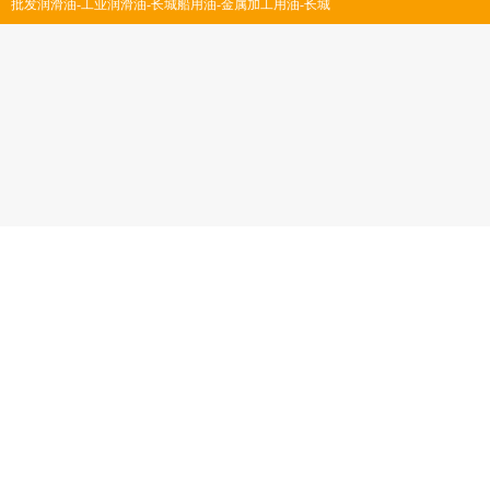
批发润滑油-工业润滑油-长城船用油-金属加工用油-长城
润滑脂-深圳市凯丰润滑油脂有限公司