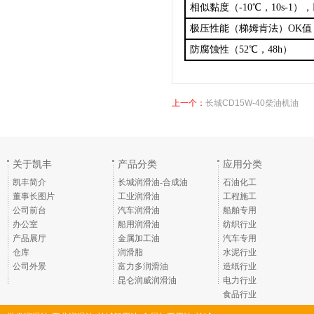
相似黏度（-10℃，10s-
1
），
极压性能（梯姆肯法）OK值
防腐蚀性（52℃，48h）
上一个：
长城CD15W-40柴油机油
关于凯丰
产品分类
应用分类
凯丰简介
长城润滑油-合成油
石油化工
董事长图片
工业润滑油
工程施工
公司前台
汽车润滑油
船舶专用
办公室
船用润滑油
纺织行业
产品展厅
金属加工油
汽车专用
仓库
润滑脂
水泥行业
公司外景
富力多润滑油
造纸行业
昆仑润威润滑油
电力行业
食品行业