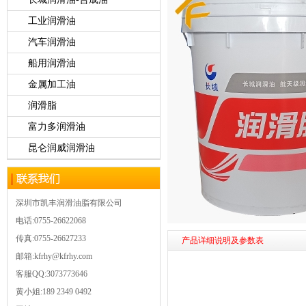
工业润滑油
汽车润滑油
船用润滑油
金属加工油
润滑脂
富力多润滑油
昆仑润威润滑油
深圳市凯丰润滑油脂有限公司
电话:0755-26622068
传真:0755-26627233
产品详细说明及参数表
邮箱:kfrhy@kfrhy.com
客服QQ:3073773646
黄小姐:189 2349 0492