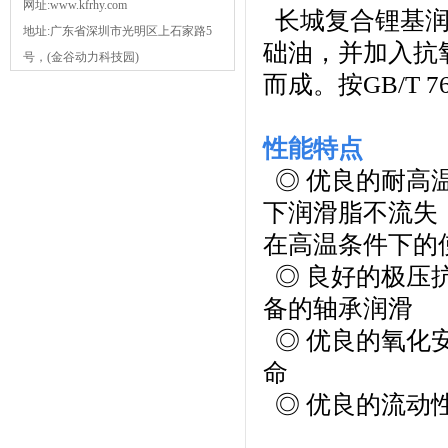
网址:www.kfrhy.com
长城复合锂基润
地址:广东省深圳市光明区上石家路5
础油，并加入抗
号，(金谷动力科技园)
而成。按GB/T 763
性能特点
◎
优良的耐高
下润滑脂不流失
在高温条件下的
◎
良好的极压
备的轴承润滑
◎
优良的氧化
命
◎
优良的流动