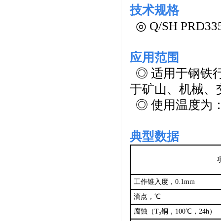
技术规格
◎
Q/SH PRD33
应用范围
◎
适用于钢铁
于矿山、机械、
◎
使用温度为：-
典型数据
工作锥入度，0.1mm
滴点，℃
腐蚀（T
₂铜，100℃，24h
）