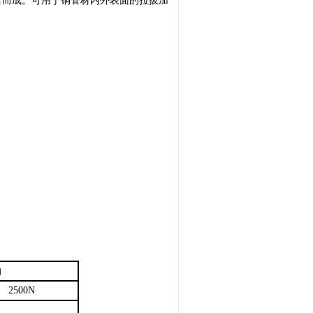
合而成。可用于铜管材内外表面的拉拔加
油
2500N