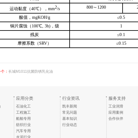
2
800～1200
运动黏度（40℃），mm
/s
酸值，mgKOH/g
≤0.5
铜片腐蚀（100℃, 3h)，级
1
残炭
≤0.1
摩擦系数（SRV）
≤0.15
一个：
长城M1011抗菌防锈乳化油
应用分类
行业资讯
服务支持
油
石油化工
凯丰新闻
工业润滑
工程施工
常见问题
应用案例
船舶专用
基本知识
合作伙伴
纺织行业
行业动态
汽车专用
水泥行业