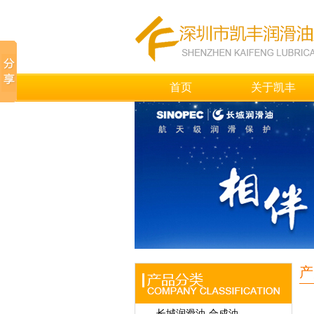
首页
关于凯丰
产
长城润滑油-合成油