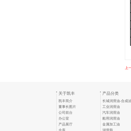
上
关于凯丰
产品分类
凯丰简介
长城润滑油-合成
董事长图片
工业润滑油
公司前台
汽车润滑油
办公室
船用润滑油
产品展厅
金属加工油
仓库
润滑脂