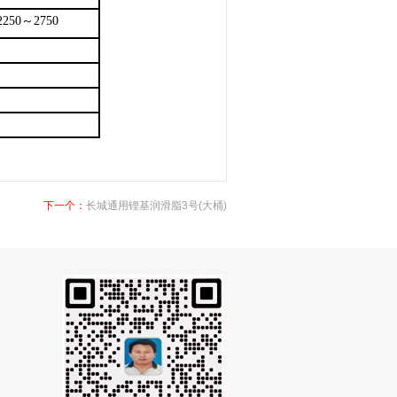
2250～2750
下一个：
长城通用锂基润滑脂3号(大桶)