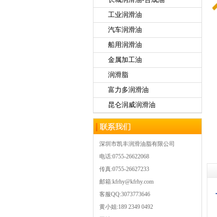
工业润滑油
汽车润滑油
船用润滑油
金属加工油
润滑脂
富力多润滑油
昆仑润威润滑油
深圳市凯丰润滑油脂有限公司
电话:0755-26622068
传真:0755-26627233
邮箱:kfrhy@kfrhy.com
客服QQ:3073773646
黄小姐:189 2349 0492