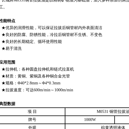
长城牌M0531铜管拉拔油是以精制矿物油为基础油，加入多种添加剂调
工。
性能特点
★优异的润滑性能，可以保证拉拔后铜管材内外表面清洁
★良好的防腐、防锈性能，冷拉后铜管材不生锈、不变色
★良好的长期稳定、循环使用性能
★
易于清洗
应用范围
★拉伸机：各种圆盘拉伸机和链式拉直机
★
材质：黄铜、紫铜及各种铜合金光管
★规格：Φ40*2.8mm～Φ4*0.3mm
★
拉拔速度：可达600m/min～1000m/min
典型数据
项 目
M0531 铜管拉拔
牌号
1000W
外观
棕黄透明液体